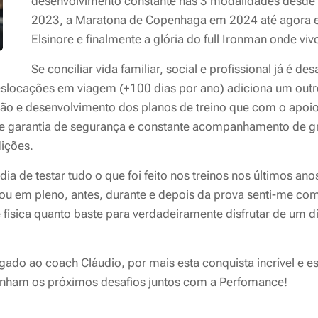
desenvolvimento constante nas 3 modalidades desde
2023, a Maratona de Copenhaga em 2024 até agora 
Elsinore e finalmente a glória do full Ironman onde v
Se conciliar vida familiar, social e profissional já é de
deslocações em viagem (+100 dias por ano) adiciona um out
ão e desenvolvimento dos planos de treino que com o apoi
re garantia de segurança e constante acompanhamento de 
ições.
dia de testar tudo o que foi feito nos treinos nos últimos an
tou em pleno, antes, durante e depois da prova senti-me co
 física quanto baste para verdadeiramente disfrutar de um d
gado ao coach Cláudio, por mais esta conquista incrível e e
enham os próximos desafios juntos com a Perfomance!