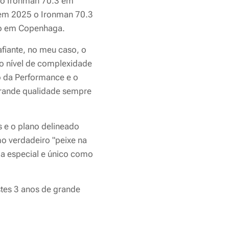
 o Ironman 70.3 em
em 2025 o Ironman 70.3
ivo em Copenhaga.
safiante, no meu caso, o
ro nível de complexidade
o da Performance e o
grande qualidade sempre
os e o plano delineado
mo verdadeiro "peixe na
ia especial e único como
stes 3 anos de grande