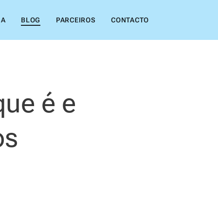
IA
BLOG
PARCEIROS
CONTACTO
que é e
os