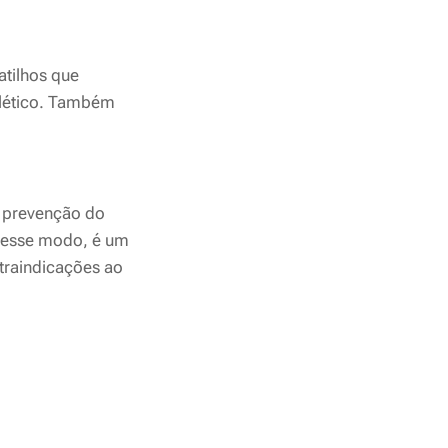
tilhos que
lético. Também
a prevenção do
 Desse modo, é um
traindicações ao