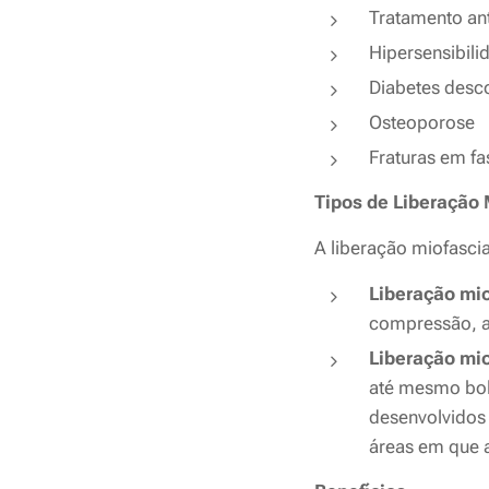
Tratamento an
Hipersensibili
Diabetes desc
Osteoporose
Fraturas em fas
Tipos de Liberação 
A liberação miofasci
Liberação mi
compressão, a
Liberação mio
até mesmo bola
desenvolvidos 
áreas em que 