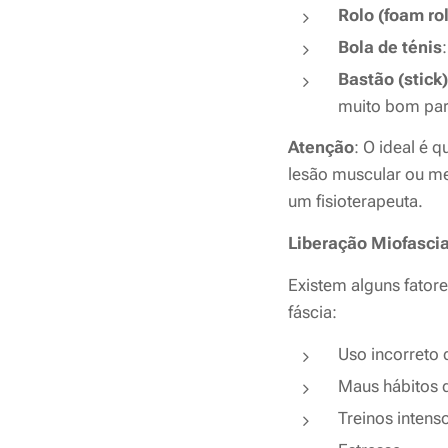
Rolo (foam rol
Bola de ténis
Bastão (stick)
muito bom par
Atenção
: O ideal é 
lesão muscular ou me
um fisioterapeuta.
Liberação Miofascia
Existem alguns fator
fáscia:
Uso incorreto 
Maus hábitos 
Treinos intens