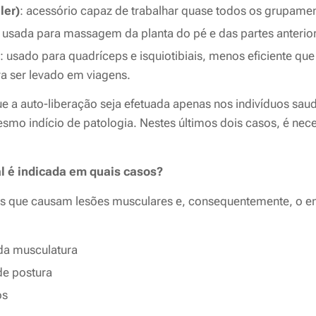
ler)
: acessório capaz de trabalhar quase todos os grupame
: usada para massagem da planta do pé e das partes anterior
: usado para quadríceps e isquiotibiais, menos eficiente qu
a ser levado em viagens.
que a auto-liberação seja efetuada apenas nos indivíduos s
smo indício de patologia. Nestes últimos dois casos, é nece
l é indicada em quais casos?
es que causam lesões musculares e, consequentemente, o e
da musculatura
de postura
os