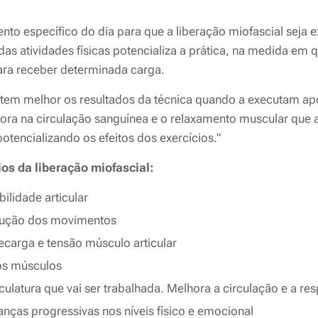
to específico do dia para que a liberação miofascial seja 
 das atividades físicas potencializa a prática, na medida em q
ara receber determinada carga.
ntem melhor os resultados da técnica quando a executam apó
ora na circulação sanguínea e o relaxamento muscular que
encializando os efeitos dos exercícios."
os da liberação miofascial:
lidade articular
cução dos movimentos
ecarga e tensão músculo articular
 os músculos
ulatura que vai ser trabalhada. Melhora a circulação e a re
ças progressivas nos níveis físico e emocional