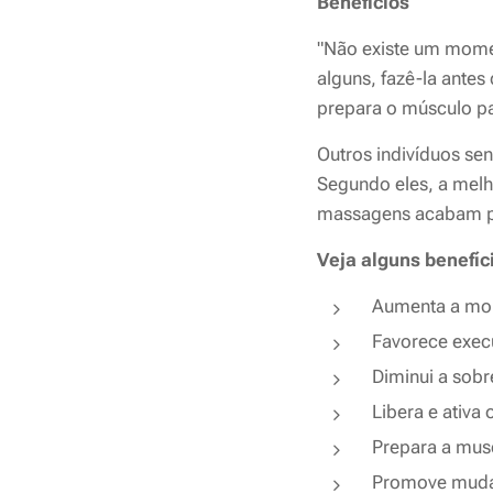
Benefícios
"Não existe um momen
alguns, fazê-la antes
prepara o músculo p
Outros indivíduos se
Segundo eles, a melh
massagens acabam pot
Veja alguns benefíci
Aumenta a mobi
Favorece exe
Diminui a sobr
Libera e ativa
Prepara a musc
Promove mudan