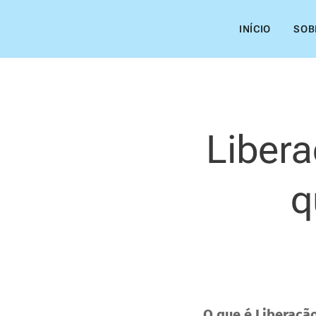
INÍCIO
SOB
Libera
q
O que é Liberaçã