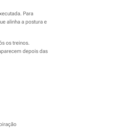
executada. Para
ue alinha a postura e
s os treinos.
 aparecem depois das
spiração