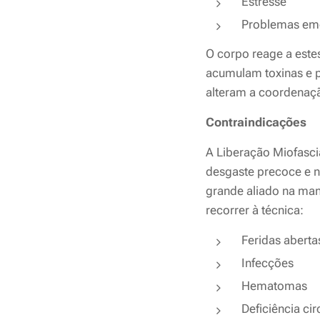
Estresse
Problemas em
O corpo reage a este
acumulam toxinas e 
alteram a coordenação
Contraindicações
A Liberação Miofasci
desgaste precoce e n
grande aliado na man
recorrer à técnica:
Feridas aberta
Infecções
Hematomas
Deficiência cir