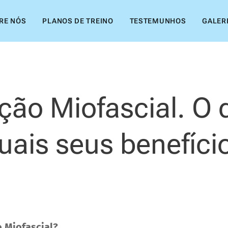
RE NÓS
PLANOS DE TREINO
TESTEMUNHOS
GALER
ção Miofascial. O 
uais seus benefíci
o Miofascial?