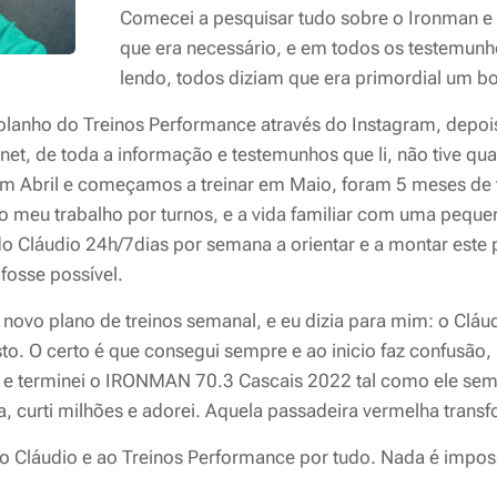
Comecei a pesquisar tudo sobre o Ironman e o
que era necessário, e em todos os testemunho
lendo, todos diziam que era primordial um b
olanho do Treinos Performance através do Instagram, depoi
ernet, de toda a informação e testemunhos que li, não tive qu
em Abril e começamos a treinar em Maio, foram 5 meses de t
ar o meu trabalho por turnos, e a vida familiar com uma pequ
o Cláudio 24h/7dias por semana a orientar e a montar este p
fosse possível.
novo plano de treinos semanal, e eu dizia para mim: o Cláud
sto. O certo é que consegui sempre e ao inicio faz confusão,
, e terminei o IRONMAN 70.3 Cascais 2022 tal como ele semp
a, curti milhões e adorei. Aquela passadeira vermelha transf
 Cláudio e ao Treinos Performance por tudo. Nada é imposs