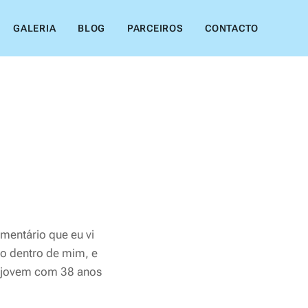
GALERIA
BLOG
PARCEIROS
CONTACTO
ntário que eu vi
go dentro de mim, e
um jovem com 38 anos