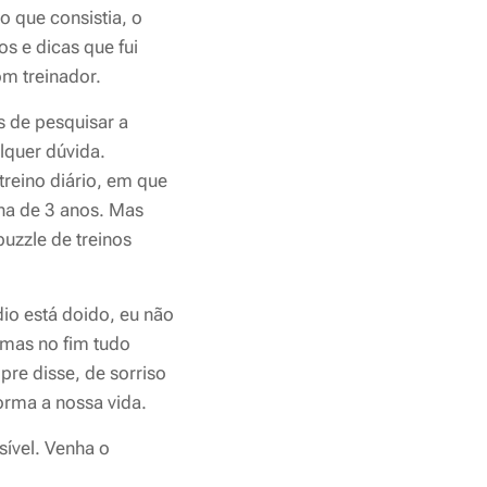
 que consistia, o
s e dicas que fui
om treinador.
s de pesquisar a
alquer dúvida.
reino diário, em que
ena de 3 anos. Mas
uzzle de treinos
io está doido, eu não
 mas no fim tudo
re disse, de sorriso
orma a nossa vida.
ível. Venha o