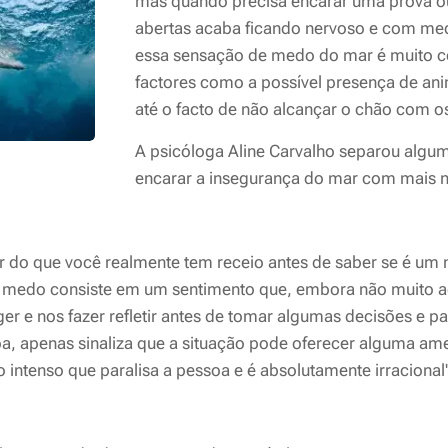
mas quando precisa encarar uma prova o
abertas acaba ficando nervoso e com med
essa sensação de medo do mar é muito 
factores como a possível presença de ani
até o facto de não alcançar o chão com o
A psicóloga Aline Carvalho separou algu
encarar a insegurança do mar com mais na
r do que você realmente tem receio antes de saber se é um
O medo consiste em um sentimento que, embora não muito a
er e nos fazer refletir antes de tomar algumas decisões e par
oa, apenas sinaliza que a situação pode oferecer alguma ame
ntenso que paralisa a pessoa e é absolutamente irracional"