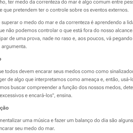
ho, ter medo da correnteza do mar é algo comum entre pes
e que pretendem ter o controle sobre os eventos externos.
 superar o medo do mar e da correnteza é aprendendo a lid
que não podemos controlar o que está fora do nosso alcance
cipar de uma prova, nade no raso e, aos poucos, vá pegando
, argumenta.
o
que todos devem encarar seus medos como como sinalizador
er de algo que interpretamos como ameaça e, então, usá-lo
mos buscar compreender a função dos nossos medos, dete
xcessivos e encará-los", ensina.
ação
mentalizar uma música e fazer um balanço do dia são alguns
ncarar seu medo do mar.