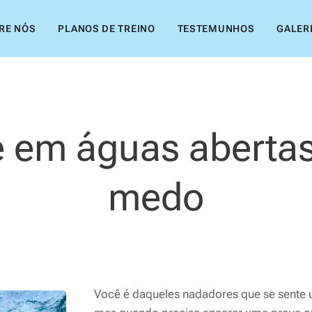
RE NÓS
PLANOS DE TREINO
TESTEMUNHOS
GALER
 em águas aberta
medo
Você é daqueles nadadores que se sente u