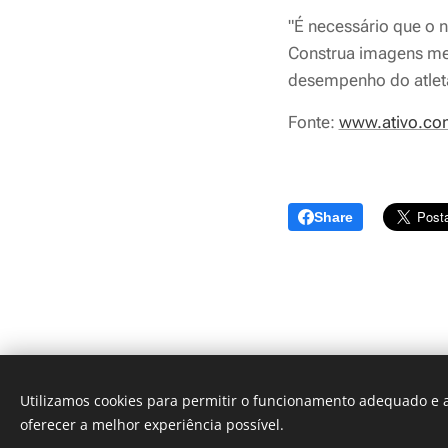
"É necessário que o 
Construa imagens men
desempenho do atleta
Fonte:
www.ativo.co
Share
Utilizamos cookies para permitir o funcionamento adequado e a
oferecer a melhor experiência possível.
© 2026 Performance - Treinos a sua medida