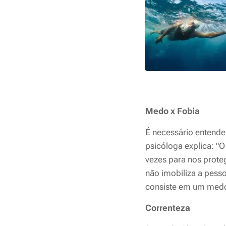
Medo x Fobia
É necessário entende
psicóloga explica: "
vezes para nos proteg
não imobiliza a pess
consiste em um medo i
Correnteza