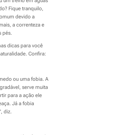
u um treino em águas
o? Fique tranquilo,
comum devido a
mais, a correnteza e
s pés.
mas dicas para você
turalidade. Confira:
 medo ou uma fobia. A
gradável, serve muita
tir para a ação ele
aça. Já a fobia
, diz.