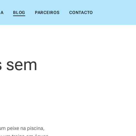
IA
BLOG
PARCEIROS
CONTACTO
s sem
m peixe na piscina,