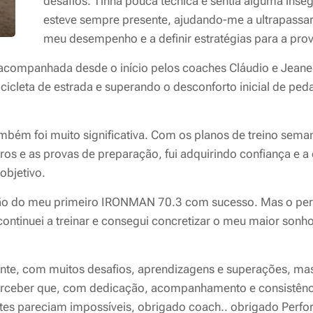
desafios. Tinha pouca técnica e sentia alguma inse
esteve sempre presente, ajudando-me a ultrapassar
meu desempenho e a definir estratégias para a prov
acompanhada desde o início pelos coaches Cláudio e Jeane.
cicleta de estrada e superando o desconforto inicial de ped
ambém foi muito significativa. Com os planos de treino sem
os e as provas de preparação, fui adquirindo confiança e a 
objetivo.
são do meu primeiro IRONMAN 70.3 com sucesso. Mas o perc
ontinuei a treinar e consegui concretizar o meu maior sonho
nte, com muitos desafios, aprendizagens e superações, 
erceber que, com dedicação, acompanhamento e consistên
ntes pareciam impossíveis, obrigado coach.. obrigado Perf