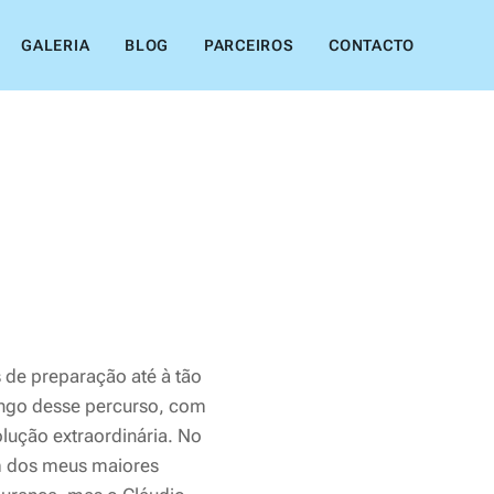
GALERIA
BLOG
PARCEIROS
CONTACTO
de preparação até à tão
ngo desse percurso, com
ução extraordinária. No
um dos meus maiores