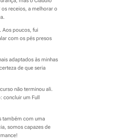
gurança, mas o Cláudio
 os receios, a melhorar o
a.
 Aos poucos, fui
alar com os pés presos
anais adaptados às minhas
certeza de que seria
urso não terminou ali.
: concluir um Full
mas também com uma
cia, somos capazes de
ormance!