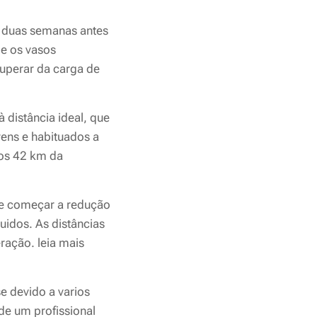
a duas semanas antes
e os vasos
uperar da carga de
distância ideal, que
vens e habituados a
os 42 km da
ve começar a redução
uidos. As distâncias
ração. leia mais
e devido a varios
de um profissional