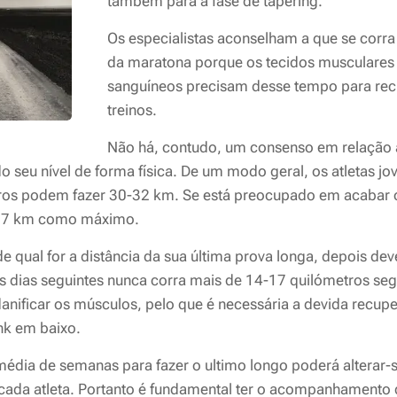
também para a fase de tapering.
Os especialistas aconselham a que se corr
da maratona porque os tecidos musculares 
sanguíneos precisam desse tempo para rec
treinos.
Não há, contudo, um consenso em relação à 
seu nível de forma física. De um modo geral, os atletas jo
tros podem fazer 30-32 km. Se está preocupado em acabar 
-27 km como máximo.
 qual for a distância da sua última prova longa, depois de
s dias seguintes nunca corra mais de 14-17 quilómetros seg
nificar os músculos, pelo que é necessária a devida recupe
nk em baixo.
édia de semanas para fazer o ultimo longo poderá alterar-s
e cada atleta. Portanto é fundamental ter o acompanhamento 