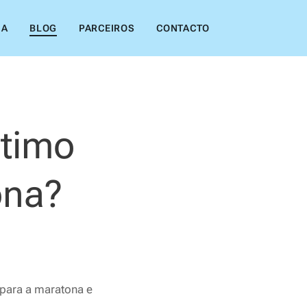
IA
BLOG
PARCEIROS
CONTACTO
ltimo
ona?
para a maratona e