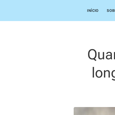
INÍCIO
SOB
Quan
lon