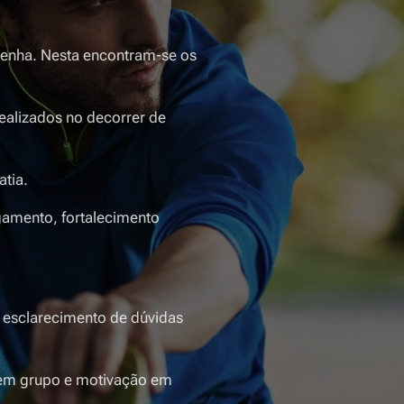
 senha. Nesta encontram-se os
ealizados no decorrer de
atia.
ngamento, fortalecimento
a esclarecimento de dúvidas
 em grupo e motivação em