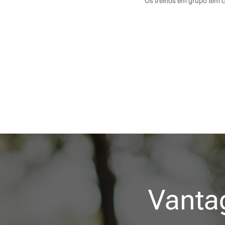
Os treinos em grupo tem 
Vanta