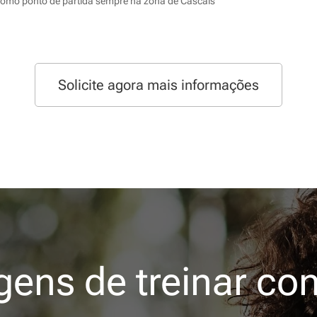
como ponto de partida sempre na zona de Casc
ais
Solicite agora mais informações
gens de treinar co