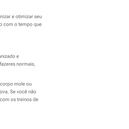
izar e otimizar seu
ho com o tempo que
anizado e
afazeres normais,
a corpo mole ou
rova. Se você não
 com os treinos de