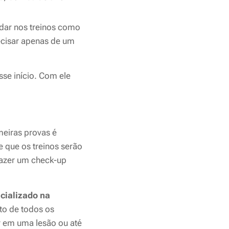
udar nos treinos como
recisar apenas de um
se início. Com ele
meiras provas é
 que os treinos serão
 fazer um check-up
cializado na
to de todos os
 em uma lesão ou até