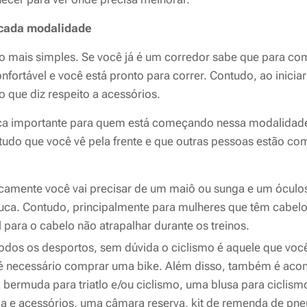
 cada modalidade
to mais simples. Se você já é um corredor sabe que para co
fortável e você está pronto para correr. Contudo, ao iniciar n
no que diz respeito a acessórios.
ca importante para quem está começando nessa modalidade
udo que você vê pela frente e que outras pessoas estão co
icamente você vai precisar de um maiô ou sunga e um ócul
ca. Contudo, principalmente para mulheres que têm cabelos
l para o cabelo não atrapalhar durante os treinos.
todos os desportos, sem dúvida o ciclismo é aquele que você
 é necessário comprar uma bike. Além disso, também é acon
bermuda para triatlo e/ou ciclismo, uma blusa para ciclis
a e acessórios, uma câmara reserva, kit de remenda de pne