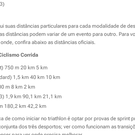
.3)
i suas distâncias particulares para cada modalidade de de
ssas distâncias podem variar de um evento para outro. Para 
r onde, confira abaixo as distâncias oficiais.
Ciclismo
Corrida
ort) 750 m 20 km 5 km
ndard) 1,5 km 40 km 10 km
300 m 8 km 2 km
.3) 1,9 km 90,1 km 21,1 km
km 180,2 km 42,2 km
 de como iniciar no triathlon é
optar por provas de sprint p
conjunta dos três desportos; ver como funcionam as transiçõ
hecer para ver onde precisa melhorar.