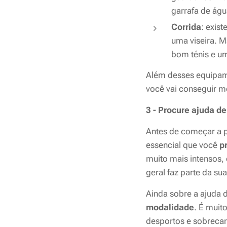
garrafa de águ
Corrida
: exis
uma viseira. M
bom ténis e u
Além desses equipame
você vai conseguir me
3 - Procure ajuda de
Antes de começar a pr
essencial que você
pr
muito mais intensos, 
geral faz parte da sua
Ainda sobre a ajuda d
modalidade
. É muit
desportos e sobrecar