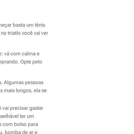
meçar basta um ténis
o triatlo você vai ver
: vá com calma e
mprando. Opte pelo
os. Algumas pessoas
 mais longos, ela se
 vai precisar gastar
selhável ter um
mo com bolso para
u, bomba de ar e