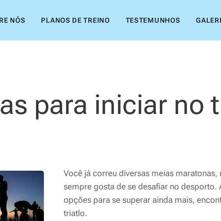
RE NÓS
PLANOS DE TREINO
TESTEMUNHOS
GALER
as para iniciar no t
Você já correu diversas meias maratonas, m
sempre gosta de se desafiar no desporto. 
opções para se superar ainda mais, enco
triatlo.