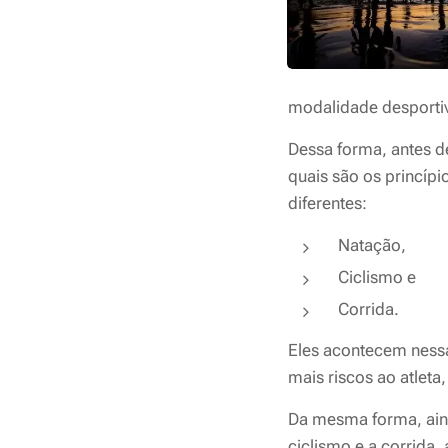
modalidade desportiva
Dessa forma, antes de
quais são os
princípi
diferentes:
Natação,
Ciclismo e
Corrida.
Eles
acontecem nessa
mais riscos ao atleta
Da mesma forma, ain
ciclismo e a corrida,