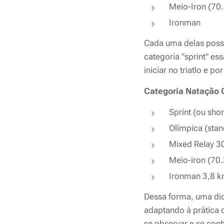
Meio-Iron (70
Ironman
Cada uma delas possu
categoria "sprint" e
iniciar no triatlo e po
Categoria
Natação
Sprint (ou sh
Olímpica (sta
Mixed Relay 
Meio-iron (70
Ironman 3,8 
Dessa forma, uma dica
adaptando à prática 
se observar e se con