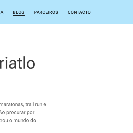
IA
BLOG
PARCEIROS
CONTACTO
riatlo
aratonas, trail run e
Ao procurar por
ntrou o mundo do