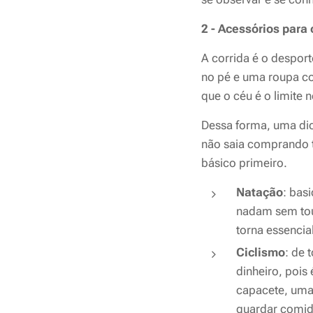
2 - Acessórios para
A corrida é o despor
no pé e uma roupa con
que o céu é o limite 
Dessa forma, uma di
não saia comprando t
básico primeiro.
Natação
: bas
nadam sem tou
torna essencia
Ciclismo
: de 
dinheiro, pois
capacete, uma 
guardar comid