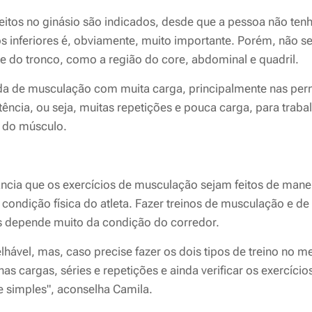
feitos no ginásio são indicados, desde que a pessoa não ten
 inferiores é, obviamente, muito importante. Porém, não s
 do tronco, como a região do core, abdominal e quadril.
da de musculação com muita carga, principalmente nas per
stência, ou seja, muitas repetições e pouca carga, para trab
a do músculo.
ncia que os exercícios de musculação sejam feitos de mane
 condição física do atleta. Fazer treinos de musculação e d
s depende muito da condição do corredor.
hável, mas, caso precise fazer os dois tipos de treino no 
nas cargas, séries e repetições e ainda verificar os exercíc
 simples", aconselha Camila.