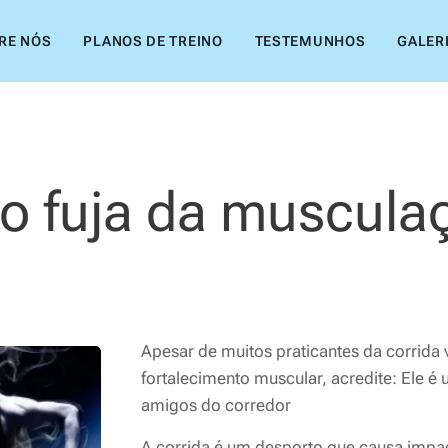
RE NÓS
PLANOS DE TREINO
TESTEMUNHOS
GALER
o fuja da muscula
Apesar de muitos praticantes da corrida 
fortalecimento muscular, acredite: Ele 
amigos do corredor
A corrida é um desporto que causa impa