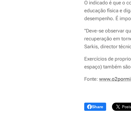
O indicado é que o co
educação física e di
desempenho. É impor
"Deve-se observar q
recuperação em torno 
Sarkis, director técn
Exercícios de propri
espaço) também são 
Fonte:
www.o2pormi
Share