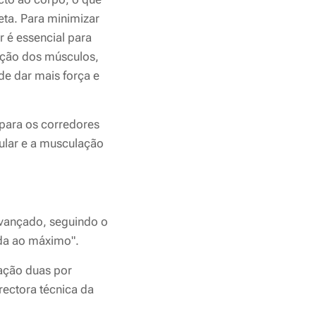
eta. Para minimizar
 é essencial para
teção dos músculos,
de dar mais força e
 para os corredores
ular e a musculação
 avançado, seguindo o
ada ao máximo".
lação duas por
rectora técnica da