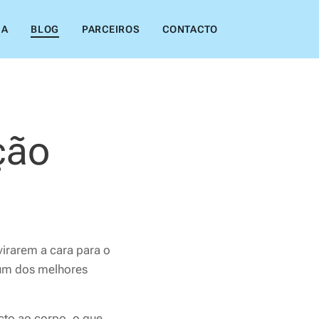
IA
BLOG
PARCEIROS
CONTACTO
ção
virarem a cara para o
é um dos melhores
cto ao corpo, o que