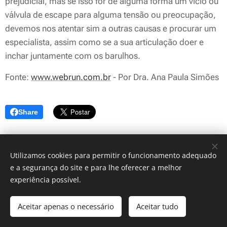
prejudicial, mas se isso for de alguma forma um vício ou
válvula de escape para alguma tensão ou preocupação,
devemos nos atentar sim a outras causas e procurar um
especialista, assim como se a sua articulação doer e
inchar juntamente com os barulhos.
Fonte:
www.webrun.com.br
- Por Dra. Ana Paula Simões
Share
Utilizamos cookies para permitir o funcionamento adequado
e a segurança do site e para lhe oferecer a melhor
experiência possível.
© 2026 Performance - Treinos a sua medida
Whatsapp 916 988 387
Aceitar apenas o necessário
Aceitar tudo
Cookies